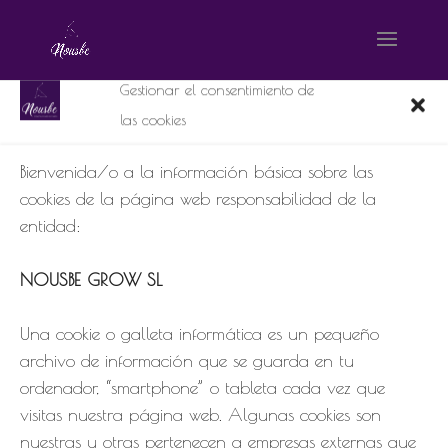
Gestionar el consentimiento de
las cookies
Sin-título-5
Bienvenida/o a la información básica sobre las
por
webmaster NosuBe
|
Sep 11, 2023
|
0 Comentarios
cookies de la página web responsabilidad de la
entidad:
NOUSBE GROW SL
Una cookie o galleta informática es un pequeño
archivo de información que se guarda en tu
ordenador, “smartphone” o tableta cada vez que
visitas nuestra página web. Algunas cookies son
Nombre
*
nuestras y otras pertenecen a empresas externas que