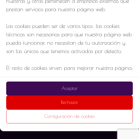
nuestras y otras pertenecen a empresas externas que
prestan servicios para nuestra página web.
Las cookies pueden ser de varios tipos: las cookies
técnicas son necesarias para que nuestra página web
Tipos de contenido
pueda funcionar, no necesitan de tu autorización y
Página (24)
son las únicas que tenemos activadas por defecto.
Año
El resto de cookies sirven para mejorar nuestra página,
2023 (25)
para personalizarla en base a tus preferencias, o para
poder mostrarte publicidad ajustada a tus búsquedas,
Aceptar
gustos e intereses personales. Puedes aceptar todas
estas cookies pulsando el botón
ACEPTAR,
rechazarlas
Rechazar
Compromiso con la protección de datos
pulsando el botón
RECHAZAR
o configurarlas
personales
Configuración de cookies
clicando en el apartado
CONFIGURACIÓN DE
Política de Privacidad
Política de cookies
COOKIES
.