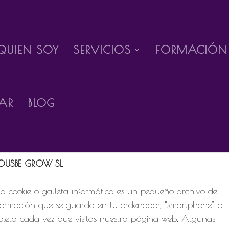
QUIEN SOY
SERVICIOS
FORMACIÓN
Gestionar el consentimiento de las cookies
AR
BLOG
envenida/o a la información básica sobre las cookies de la
gina web responsabilidad de la entidad:
ios
OUSBE GROW SL
a cookie o galleta informática es un pequeño archivo de
formación que se guarda en tu ordenador, “smartphone” o
bleta cada vez que visitas nuestra página web. Algunas