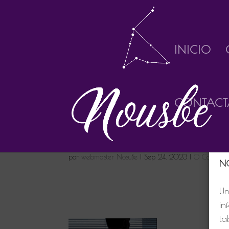
INICIO
CONTACT
Bi
D.N.
pá
por
webmaster NosuBe
|
Sep 24, 2023
|
0 Comentar
N
Un
in
ta