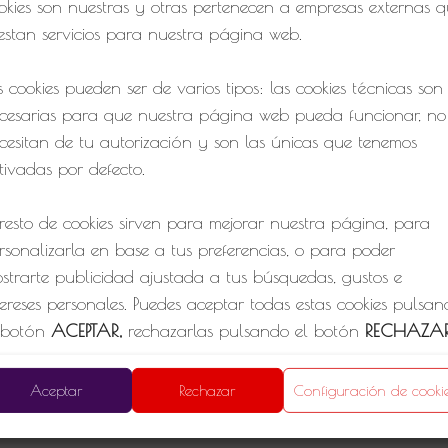
okies son nuestras y otras pertenecen a empresas externas 
estan servicios para nuestra página web.
mbre
*
s cookies pueden ser de varios tipos: las cookies técnicas son
cesarias para que nuestra página web pueda funcionar, no
cesitan de tu autorización y son las únicas que tenemos
tivadas por defecto.
reo electrónico
*
 resto de cookies sirven para mejorar nuestra página, para
rsonalizarla en base a tus preferencias, o para poder
strarte publicidad ajustada a tus búsquedas, gustos e
RMISOS (MARQUE LA CASILLA CORRESPONDIENTE EN
tereses personales. Puedes aceptar todas estas cookies pulsa
ersonales
Política de Privacidad
Política de cookies
SO AFIRMATIVO)
 botón
ACEPTAR,
rechazarlas pulsando el botón
RECHAZA
Consiento el uso de mis datos para los fines indicados en la
configurarlas clicando en el apartado
CONFIGURACIÓN D
1
política de privacidad “POLÍTICA DE PRIVACIDAD”.
OOKIES
.
Aceptar
Rechazar
Configuración de cooki
Consiento el uso de mis datos personales para recibir publici
de su entidad.
 quieres más información, consulta la
POLÍTICA DE COOKIE