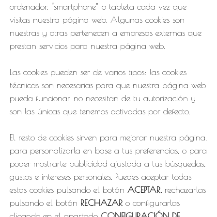
ordenador, “smartphone” o tableta cada vez que
visitas nuestra página web. Algunas cookies son
nuestras y otras pertenecen a empresas externas que
prestan servicios para nuestra página web.
Las cookies pueden ser de varios tipos: las cookies
técnicas son necesarias para que nuestra página web
https://www.nousbe.com/wp-
pueda funcionar, no necesitan de tu autorización y
son las únicas que tenemos activadas por defecto.
content/uploads/2023/09/cropped-
Imagen-de-WhatsApp-2023-09-15-a-las-
El resto de cookies sirven para mejorar nuestra página,
19.12.jpg
para personalizarla en base a tus preferencias, o para
poder mostrarte publicidad ajustada a tus búsquedas,
gustos e intereses personales. Puedes aceptar todas
estas cookies pulsando el botón
ACEPTAR,
rechazarlas
Tipos de contenido
pulsando el botón
RECHAZAR
o configurarlas
Página (24)
clicando en el apartado
CONFIGURACIÓN DE