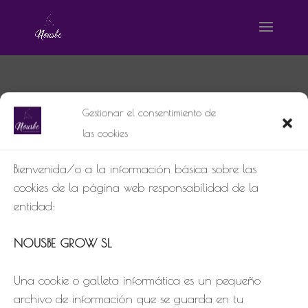
cropped-Imagen-de-
Gestionar el consentimiento de
WhatsApp-2023-09-15-
las cookies
a-las-19.12.jpg
Bienvenida/o a la información básica sobre las
por
webmaster NosuBe
|
Sep 15, 2023
|
0 Comentarios
cookies de la página web responsabilidad de la
entidad:
NOUSBE GROW SL
Una cookie o galleta informática es un pequeño
archivo de información que se guarda en tu