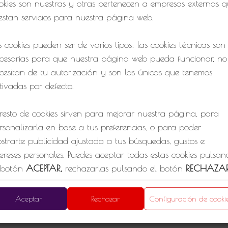
okies son nuestras y otras pertenecen a empresas externas 
estan servicios para nuestra página web.
s cookies pueden ser de varios tipos: las cookies técnicas son
cesarias para que nuestra página web pueda funcionar, no
cesitan de tu autorización y son las únicas que tenemos
tivadas por defecto.
 resto de cookies sirven para mejorar nuestra página, para
rsonalizarla en base a tus preferencias, o para poder
strarte publicidad ajustada a tus búsquedas, gustos e
tereses personales. Puedes aceptar todas estas cookies pulsa
ersonales
Política de Privacidad
Política de cookies
 botón
ACEPTAR,
rechazarlas pulsando el botón
RECHAZA
configurarlas clicando en el apartado
CONFIGURACIÓN D
1
OOKIES
.
Aceptar
Rechazar
Configuración de cooki
 quieres más información, consulta la
POLÍTICA DE COOKIE