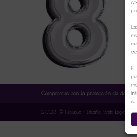
co
pr
La
ne
ne
ac
El
pe
mo
in
Compromiso con la protección de datos p
el
o 
2023 © NousBe - Diseño Web Leganes2
C
Si