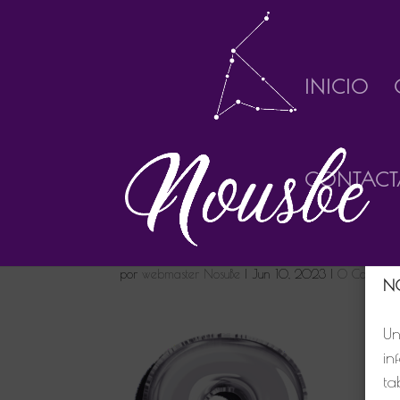
INICIO
CONTACT
Bi
8
pá
por
webmaster NosuBe
|
Jun 10, 2023
|
0 Comentar
N
Un
in
ta