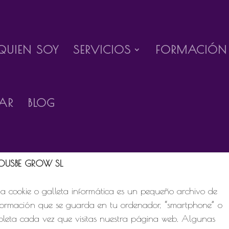
QUIEN SOY
SERVICIOS
FORMACIÓN
Gestionar el consentimiento de las cookies
AR
BLOG
envenida/o a la información básica sobre las cookies de la
gina web responsabilidad de la entidad:
ios
OUSBE GROW SL
a cookie o galleta informática es un pequeño archivo de
formación que se guarda en tu ordenador, “smartphone” o
bleta cada vez que visitas nuestra página web. Algunas