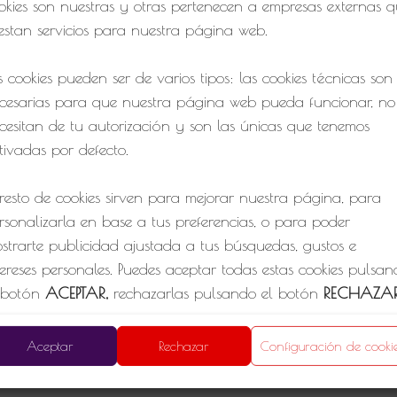
okies son nuestras y otras pertenecen a empresas externas 
estan servicios para nuestra página web.
s cookies pueden ser de varios tipos: las cookies técnicas son
ersonales
Política de Privacidad
Política de cookies
cesarias para que nuestra página web pueda funcionar, no
cesitan de tu autorización y son las únicas que tenemos
1
tivadas por defecto.
 resto de cookies sirven para mejorar nuestra página, para
rsonalizarla en base a tus preferencias, o para poder
strarte publicidad ajustada a tus búsquedas, gustos e
tereses personales. Puedes aceptar todas estas cookies pulsa
 botón
ACEPTAR,
rechazarlas pulsando el botón
RECHAZA
configurarlas clicando en el apartado
CONFIGURACIÓN D
OOKIES
.
Aceptar
Rechazar
Configuración de cooki
 quieres más información, consulta la
POLÍTICA DE COOKIE