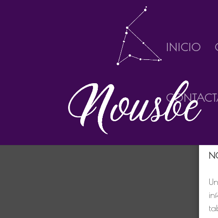
INICIO
CONTACT
Bi
Personalizar Cookies
pá
N
Un
in
ta