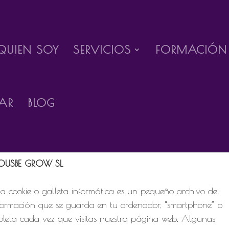
QUIEN SOY
SERVICIOS
FORMACIÓN
Gestionar el consentimiento de las cookies
AR
BLOG
envenida/o a la información básica sobre las cookies de la
gina web responsabilidad de la entidad:
OUSBE GROW SL
a cookie o galleta informática es un pequeño archivo de
formación que se guarda en tu ordenador, “smartphone” o
bleta cada vez que visitas nuestra página web. Algunas