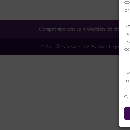
co
pr
La
Compromiso con la protección de datos p
ne
ne
2023 © NousBe - Diseño Web Leganes2
ac
El
pe
mo
in
el
o 
C
Si